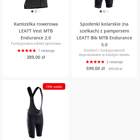
Kamizelka rowerowa
Spodenki kolarskie (na
LEATT Vest MTB
szelkach) z pampersem
Endurance 2.0
LEATT Bib MTB Endurance
Funkcjonalna odzież sportowa
5.0
Komfort i funkcjonalność
1 recenzja
dopracowane w każdym detalu
389,00 zł
2 recenzje
599,00 zł
699,00 zł
15% zniżki