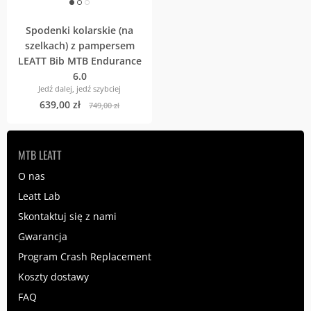
Spodenki kolarskie (na
szelkach) z pampersem
LEATT Bib MTB Endurance
6.0
Jedź dalej, jedź szybciej
639,00 zł
749,00 zł
MTB LEATT
O nas
Leatt Lab
Skontaktuj się z nami
Gwarancja
Program Crash Replacement
Koszty dostawy
FAQ