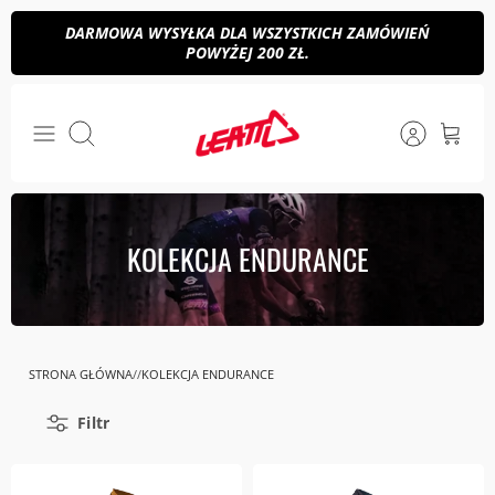
Przejdź
DARMOWA WYSYŁKA DLA WSZYSTKICH ZAMÓWIEŃ
do
POWYŻEJ 200 ZŁ.
treści
Szukaj
KOLEKCJA ENDURANCE
STRONA GŁÓWNA
KOLEKCJA ENDURANCE
Filtr