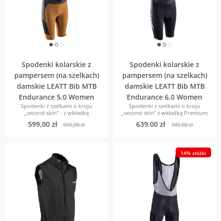
Spodenki kolarskie z
Spodenki kolarskie z
pampersem (na szelkach)
pampersem (na szelkach)
damskie LEATT Bib MTB
damskie LEATT Bib MTB
Endurance 5.0 Women
Endurance 6.0 Women
Spodenki z szelkami o kroju
Spodenki z szelkami o kroju
„second skin” - z wkładką
„second skin” z wkładką Premium
599,00 zł
639,00 zł
699,00 zł
749,00 zł
14% zniżki