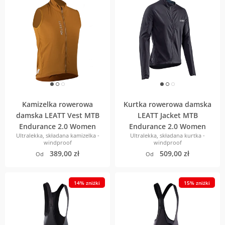
Kamizelka rowerowa
Kurtka rowerowa damska
damska LEATT Vest MTB
LEATT Jacket MTB
Endurance 2.0 Women
Endurance 2.0 Women
Ultralekka, składana kamizelka -
Ultralekka, składana kurtka -
windproof
windproof
389,00 zł
509,00 zł
Od
Od
14% zniżki
15% zniżki