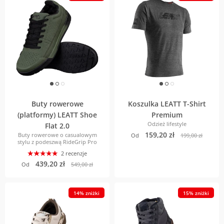
Buty rowerowe
Koszulka LEATT T-Shirt
(platformy) LEATT Shoe
Premium
Odzież lifestyle
Flat 2.0
159,20 zł
Buty rowerowe o casualowym
Od
199,00 zł
stylu z podeszwą RideGrip Pro
2 recenzje
439,20 zł
Od
549,00 zł
14% zniżki
15% zniżki