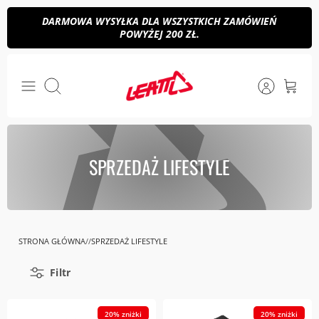
Przejdź
DARMOWA WYSYŁKA DLA WSZYSTKICH ZAMÓWIEŃ
do
POWYŻEJ 200 ZŁ.
treści
Szukaj
SPRZEDAŻ LIFESTYLE
STRONA GŁÓWNA
SPRZEDAŻ LIFESTYLE
Filtr
20% zniżki
20% zniżki