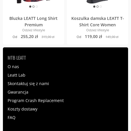
Bluzka LEATT Long Shirt
Koszulka damska LEATT T-
Premium
Shirt Core Women
Odzież lifestyle
Odzież lifestyle
255,20 zł
119,00 zł
Od
319,00 zł
Od
149,00 zł
MTB LEATT
O nas
Leatt Lab
Skontaktuj się z nami
Gwarancja
Program Crash Replacement
Koszty dostawy
FAQ